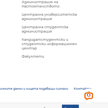
Администрация на
Настоятелството
Централна университетска
администрация
Централна студентска
администрация
Кандидатстудентски и
студентски информационен
център
Факултети
ичните данни и лицата подаващи сигнали
Контакти