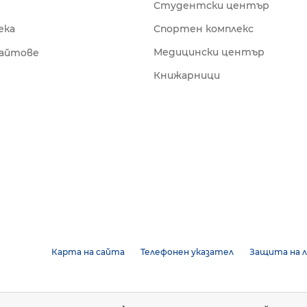
Студентски център
ека
Спортен комплекс
Медицински център
сайтове
Книжарници
Карта на сайта
Телефонен указател
Защита на л