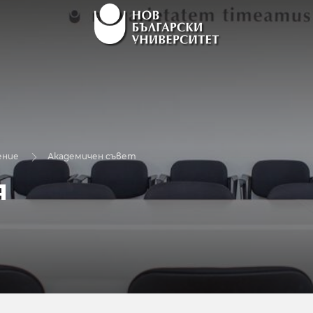
ение
Академичен съвет
я