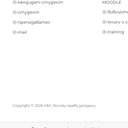
ⓔ-кандидат-студент
MOODLE
ⓔ-библиот
ⓔ-студент
ⓔ-книги и 
ⓔ-преподавател
ⓔ-training
ⓔ-mail
Copyright © 2026 НБУ. Всички права запазени.