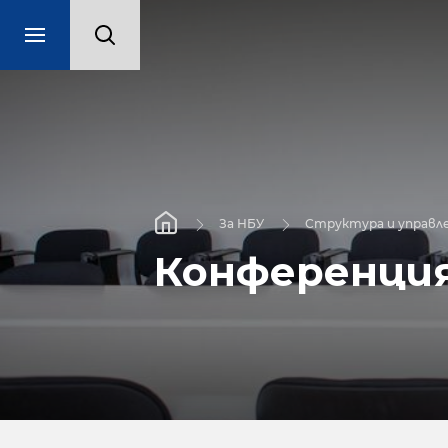
За НБУ
Структура и управл
Конференци