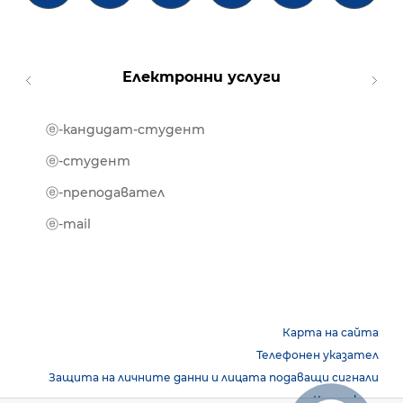
Електронни услуги
ⓔ-кандидат-студент
MOOD
ⓔ-биб
ⓔ-студент
ⓔ-кни
ⓔ-преподавател
ⓔ-trai
ⓔ-mail
Карта на сайта
Телефонен указател
Защита на личните данни и лицата подаващи сигнали
Контакти