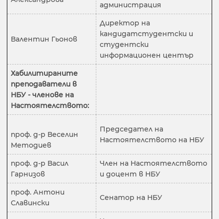
администрация
Директор на
кандидатстудентски и
Валентин Гьонов
студентски
информационен център
Хабилитираните
преподаватели в
НБУ - членове на
Настоятелството:
Председател на
проф. д-р Веселин
Настоятелството на НБУ
Методиев
проф. д-р Васил
Член на Настоятелството
Гарнизов
и доцент в НБУ
проф. Антони
Сенатор на НБУ
Славински