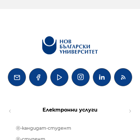




Електронни услуги
ⓔ-кандидат-студент
MOOD
ⓔ-биб
ⓔ-студент