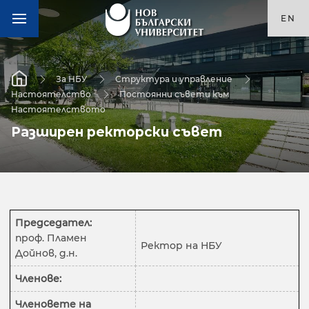
EN
За НБУ
Структура и управление
Настоятелство
Постоянни съвети към
Настоятелството
Разширен ректорски съвет
Председател:
проф. Пламен
Ректор на НБУ
Дойнов, д.н.
Членове:
Членовете на