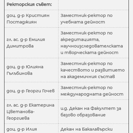
Ректорския съвет:
доц. д-р Кристиян
Заместник-ректор по
Постаджиян
учебната дейност
Заместник-ректор по
гл. ас. д-р Емилия
акредитацията,
Димитрова
научноизследователската
и творческата дейност
Заместник-ректор по
доц. д-р Юлияна
качеството и развитието
Гълъбинова
на академичния състав
Заместник-ректор по
доц. д-р Георги Гочев
международната дейност
гл. ас. д-р Екатерина
и.д. Декан на Факултет за
Цветанова-
базово образование
Георгиева
доц. д-р Илия
Декан на Бакалавърски