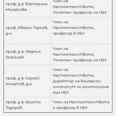
Член на
проф. д-р Екатерина
Настоятелството,
Михайлова
Почетен професор на НБУ
Член на
проф. Ивайло Търнев,
Настоятелството,
д.н.
професор в НБУ
Член на
проф. д-р Людмил
Настоятелството,
Георгиев
Почетен професор на НБУ
Член на
Настоятелството,
проф. д-р Сергей
Директор на Български
Игнатов, д.н.
институт по египтология
към НБУ
проф. д-р Христо
Член на Настоятелството
Тодоров
и професор в НБУ