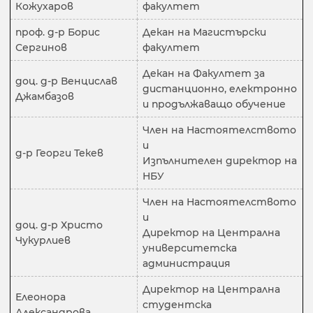
Кожухаров
факултет
проф. д-р Борис
Декан на Магистърски
Сергинов
факултет
Декан на Факултет за
доц. д-р Венцислав
дистанционно, електронно
Джамбазов
и продължаващо обучение
Член на Настоятелството
и
д-р Георги Текев
Изпълнителен директор на
НБУ
Член на Настоятелството
и
доц. д-р Христо
Директор на Централна
Чукурлиев
университетска
администрация
Директор на Централна
Елеонора
студентска
Александрова