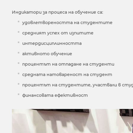
Индикатори за процеса на обучение са:
удовлетвореността на студентите
средният успех от изпитите
интердисциплинността
активното обучение
процентът на отпадане на студенти
средната натовареност на студент
процентът на студентите, участвали в сту
финансовата ефективност