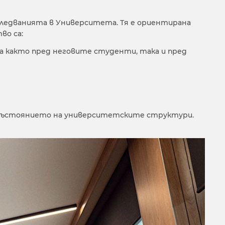
следванията в Университета. Тя е ориентирана
во са:
а както пред неговите студенти, така и пред
а състоянието на университетските структури.