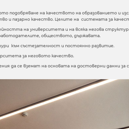
ното подобряване на качеството на образованието и из
тво и пазарно качество. Целите на системата за качест
дейността на университета и на всяка негова структур
 работодателите, обществото, държавата.
ури към състезателност и постоянно развитие.
ерситета за неговото качество.
ения да се вземат на основата на достоверни данни з