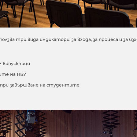
лзва три вида индикатори: за входа, за процеса и за изх
У випускници
ите на НБУ
при завършване на студентите