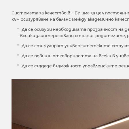
Системата за качество в НБУ има за цел постоян
към осигуряване на баланс между академично качес
Да се осигури необходимата прозрачност на 
всички заинтересовани страни: родителите,
Да се стимулират университетските структ
Да се повиши отговорността на всеки в унив
Да се създаде възможност управленските реш