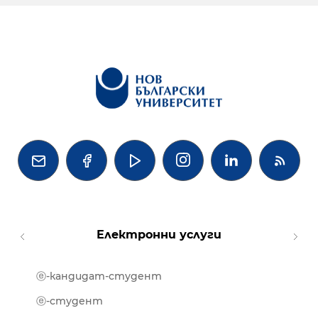




Електронни услуги
ⓔ-кандидат-студент
MOOD
ⓔ-биб
ⓔ-студент