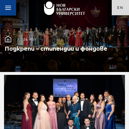
EN
За НБУ
Подкрепи – стипендии и фондове