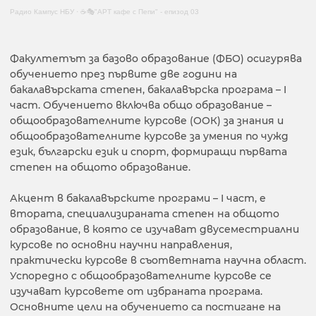
Радио Кампус НБУ
·
☕🎭"АРТ кафе с Пепи" - епизод 03
Факултетът за базово образование (ФБО) осигурява
обучението през първите две години на
бакалавърската степен, бакалавърска програма – I
част. Обучението включва общо образование –
общообразователните курсове (ООК) за знания и
общообразователните курсове за умения по чужд
език, български език и спорт, формиращи първата
степен на общото образование.
Акцент в бакалавърските програми – І част, е
втората, специализираната степен на общото
образование, в която се изучават двусеместриални
курсове по основни научни направления,
практически курсове в съответната научна област.
Успоредно с общообразователните курсове се
изучават курсовете от избраната програма.
Основните цели на обучението са постигане на