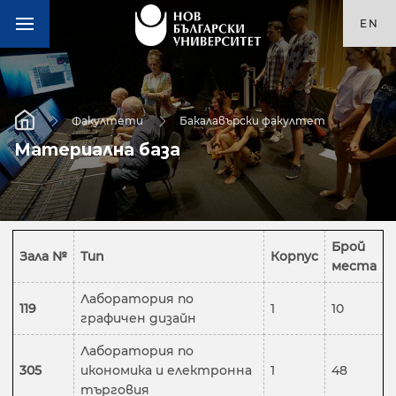
EN
Факултети
Бакалавърски факултет
Материална база
Брой
Зала №
Тип
Корпус
места
Лаборатория по
119
1
10
графичен дизайн
Лаборатория по
305
икономика и електронна
1
48
търговия