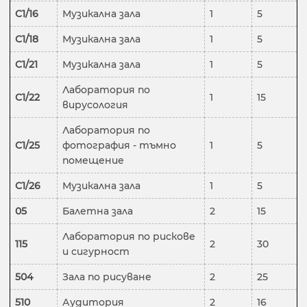
C1/16
Музикална зала
1
5
C1/18
Музикална зала
1
5
C1/21
Музикална зала
1
5
Лаборатория по
C1/22
1
15
вирусология
Лаборатория по
C1/25
фотография - тъмно
1
5
помещение
C1/26
Музикална зала
1
5
05
Балетна зала
2
15
Лаборатория по рискове
115
2
30
и сигурност
504
Зала по рисуване
2
25
510
Аудитория
2
16