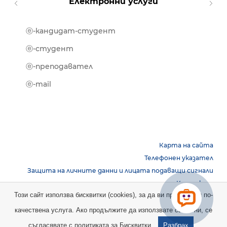
Електронни услуги
ⓔ-кандидат-студент
MOOD
ⓔ-биб
ⓔ-студент
ⓔ-кни
ⓔ-преподавател
ⓔ-trai
ⓔ-mail
Карта на сайта
Телефонен указател
Защита на личните данни и лицата подаващи сигнали
Контакти
Този сайт използва бисквитки (cookies), за да ви предостави по-
качествена услуга. Ако продължите да използвате сайта ни, се
Copyright © 2026 НБУ. Всички права запазени.
съгласявате с
политиката за Бисквитки.
Разбрах