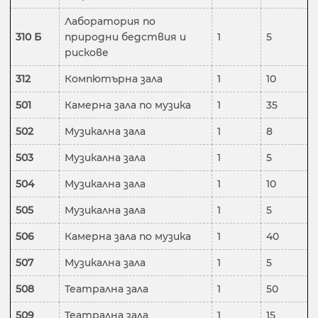
Лаборатория по
310 Б
природни бедствия и
1
5
рискове
312
Компютърна зала
1
10
501
Камерна зала по музика
1
35
502
Музикална зала
1
8
503
Музикална зала
1
5
504
Музикална зала
1
10
505
Музикална зала
1
5
506
Камерна зала по музика
1
40
507
Музикална зала
1
5
508
Театрална зала
1
50
509
Театрална зала
1
15