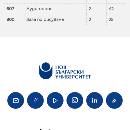
607
Аудитория
2
42
800
Зала по рисуване
2
25



