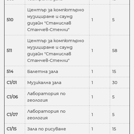
Център за компютърно
музициране и саунд
510
1
5
дизайн "Станислав
Станчев-Стенли"
Център за компютърно
музициране и саунд
511
1
58
дизайн "Станислав
Станчев-Стенли"
514
Балетна зала
1
15
C1
/
01
Музикална зала
1
30
Лаборатория по
C1/06
1
5
геология
Лаборатория по
C1/07
1
5
геология
C1/15
Зала по рисуване
1
15