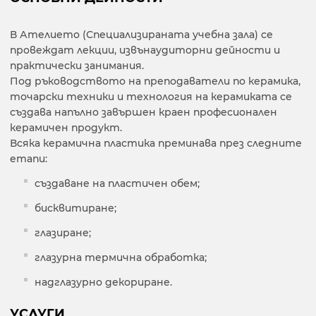
В Ателието (Специализираната учебна зала) се
провеждат лекции, извънаудиторни дейности и
практически занимания.
Под ръководството на преподаватели по керамика,
точарски техники и технология на керамиката се
създава напълно завършен краен професионален
керамичен продукт.
Всяка керамична пластика преминава през следните
етапи:
създаване на пластичен обем;
бисквитиране;
глазиране;
глазурна термична обработка;
надглазурно декориране.
УСЛУГИ