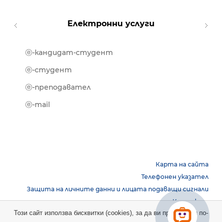
Електронни услуги
ⓔ-кандидат-студент
MOOD
ⓔ-биб
ⓔ-студент
ⓔ-кни
ⓔ-преподавател
ⓔ-trai
ⓔ-mail
Карта на сайта
Телефонен указател
Защита на личните данни и лицата подаващи сигнали
Контакти
Този сайт използва бисквитки (cookies), за да ви предостави по-