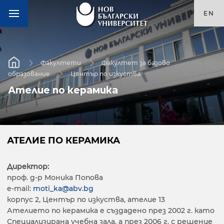
EN
Факултети
Факултет за базово
образование
Център по изкуства
Ателие по керамика
АТЕЛИЕ ПО КЕРАМИКА
Директор:
проф. д-р Моника Попова
e-mail:
moti_ka@abv.bg
корпус 2, Център по изкуства, ателие 13
Ателието по керамика е създадено през 2002 г. като
Специализирана учебна зала, а през 2006 г. с решение