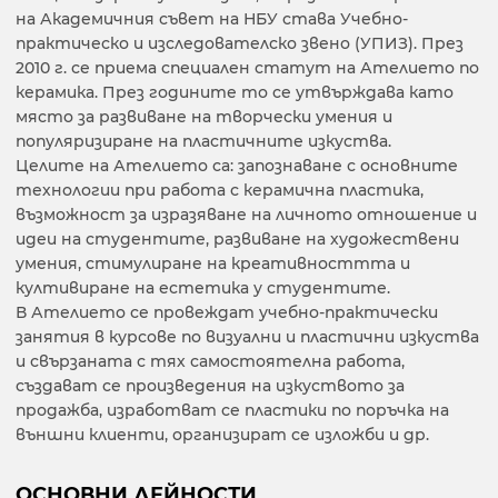
на Академичния съвет на НБУ става Учебно-
практическо и изследователско звено (УПИЗ). През
2010 г. се приема специален статут на Ателието по
керамика. През годините то се утвърждава като
място за развиване на творчески умения и
популяризиране на пластичните изкуства.
Целите на Ателието са: запознаване с основните
технологии при работа с керамична пластика,
възможност за изразяване на личното отношение и
идеи на студентите, развиване на художествени
умения, стимулиране на креативносттта и
култивиране на естетика у студентите.
В Ателието се провеждат учебно-практически
занятия в курсове по визуални и пластични изкуства
и свързаната с тях самостоятелна работа,
създават се произведения на изкуството за
продажба, изработват се пластики по поръчка на
външни клиенти, организират се изложби и др.
ОСНОВНИ ДЕЙНОСТИ