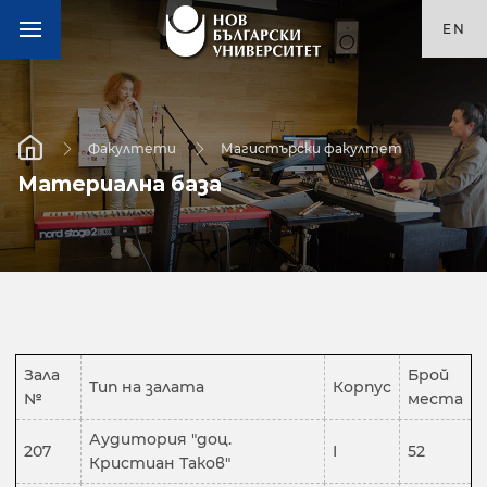
EN
Факултети
Магистърски факултет
Материална база
Зала
Брой
Тип на залата
Корпус
№
места
Аудитория "доц.
207
I
52
Кристиан Таков"