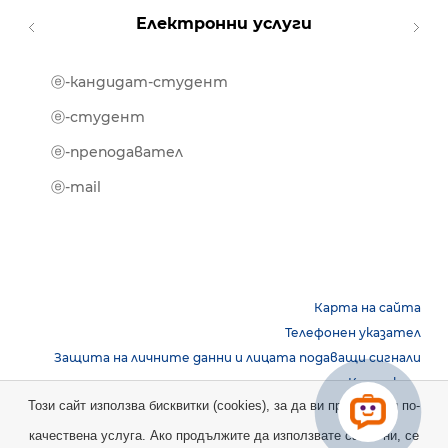
Електронни услуги
ⓔ-кандидат-студент
MOOD
ⓔ-биб
ⓔ-студент
ⓔ-кни
ⓔ-преподавател
ⓔ-trai
ⓔ-mail
Карта на сайта
Телефонен указател
Защита на личните данни и лицата подаващи сигнали
Контакти
Този сайт използва бисквитки (cookies), за да ви предостави по-
качествена услуга. Ако продължите да използвате сайта ни, се
Copyright © 2026 НБУ. Всички права запазени.