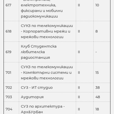
617
електротехника,
II
10
фиксирани и мобилни
радиокомуникации
СУКЗ по телекомуникации
618
- Корпоративни мрежи и
II
8
мрежови технологии
Клуб Студентска
619
любителска
II
-
радиостанция
СУКЗ по телекомуникации
701
- Компютърни системи и
II
15
мрежови технологии
702
СУЗ - ИТ студио
II
38
703
Аудитория
II
48
СУЗ по архитектура -
704
II
18
Арх&УрБан