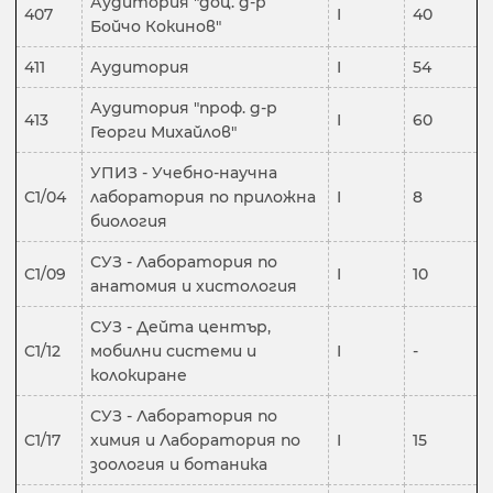
Аудитория "доц. д-р
407
I
40
Бойчо Кокинов"
411
Аудитория
I
54
Аудитория "проф. д-р
413
I
60
Георги Михайлов"
УПИЗ - Учебно-научна
C1/04
лаборатория по приложна
I
8
биология
СУЗ - Лаборатория по
C1/09
I
10
анатомия и хистология
СУЗ - Дейта център,
C1/12
мобилни системи и
I
-
колокиране
СУЗ - Лаборатория по
C1/17
химия и Лаборатория по
I
15
зоология и ботаника