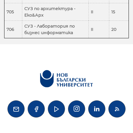
СУЗ по архитектура -
705
II
15
Еко&Арх
СУЗ - Лаборатория по
706
II
20
бизнес информатика



