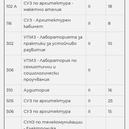
СУЗ по архитектура -
102 А
II
18
макетно ателие
СУЗ - Архитектурен
116
II
8
кабинет
УПИЗ - Лабораторията за
302
практики за устойчиво
II
10
развитие
УПИЗ - Лаборатория по
семиотични и
306
II
-
социологически
проучвания
310
Аудитория
II
16
505
СУЗ по архитектура
II
25
506
СУЗ по архитектура
II
15
СУКЗ по телекомуникации
- Електроника,