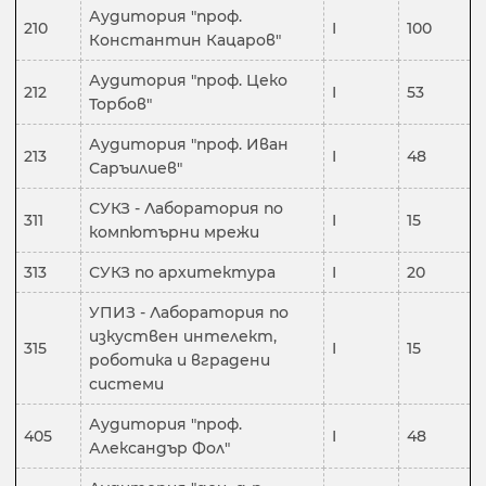
Аудитория "проф.
210
I
100
Константин Кацаров"
Аудитория "проф. Цеко
212
I
53
Торбов"
Аудитория "проф. Иван
213
I
48
Саръилиев"
СУКЗ - Лаборатория по
311
I
15
компютърни мрежи
313
СУКЗ по архитектура
I
20
УПИЗ - Лаборатория по
изкуствен интелект,
315
I
15
роботика и вградени
системи
Аудитория "проф.
405
I
48
Александър Фол"