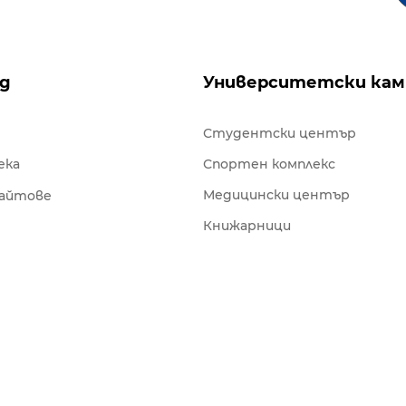
ng
Университетски кам
Студентски център
ека
Спортен комплекс
Медицински център
сайтове
Книжарници