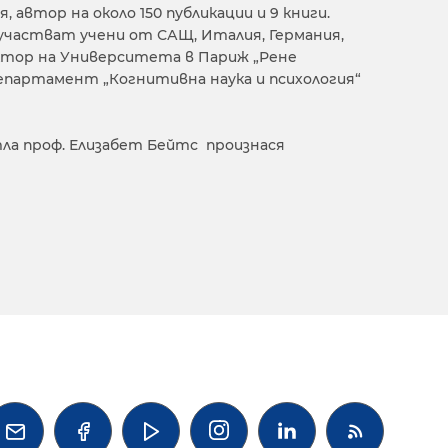
, автор на около 150 публикации и 9 книги.
участват учени от САЩ, Италия, Германия,
октор на Университета в Париж „Рене
партамент „Когнитивна наука и психология“
а проф. Елизабет Бейтс произнася



