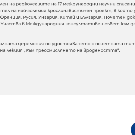
 Член на редколегиите на 17 международни научни списания
тел на най-големия крослингвистичен проект, в който 
 Франция, Русия, Унгария, Китай и България. Почетен д
 Участва в Международния консултативен съвет към де
алната церемония по удостояването с почетната титл
на лекция „Към преосмислянето на вродеността“.