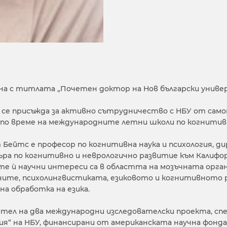
а с титлата „Почетен доктор на Нов български универс
се присъжда за активно сътрудничество с НБУ от самот
по време на международните летни школи по когнитивн
 Бейтс е професор по когнитивна наука и психология, ди
ра по когнитивно и неврологично развитие към Калифо
е ѝ научни интереси са в областта на мозъчната органи
ите, психолингвистиката, езиковото и когнитивното 
 на обработка на езика.
тел на два международни изследователски проекта, сп
ия“ на НБУ, финансирани от американската научна фондация