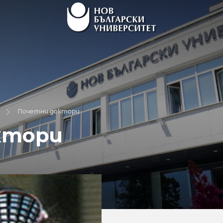
Почетни доктори
ктори