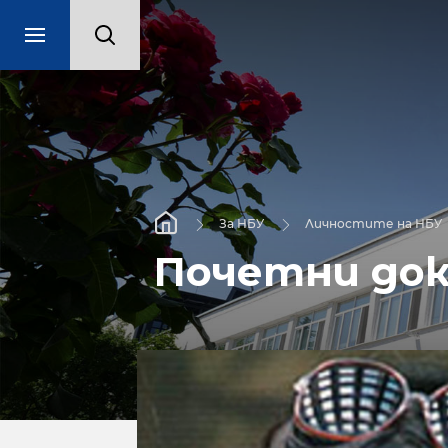
За НБУ
Личностите на НБУ
Почетни до