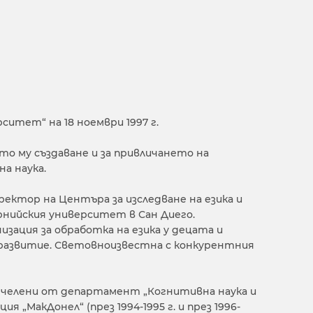
итет“ на 18 ноември 1997 г.
о му създаване и за привличането на
а наука.
ректор на Центъра за изследване на езика и
рнийския университет в Сан Диего.
зация за обработка на езика у децата и
развитие. Световноизвестна с конкурентния
ечелени от департамент „Когнитивна наука и
 „МакДонел“ (през 1994-1995 г. и през 1996-