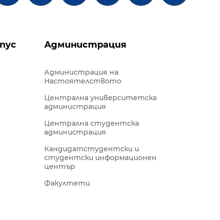
пус
Администрация
Администрация на
Настоятелството
Централна университетска
администрация
Централна студентска
администрация
Кандидатстудентски и
студентски информационен
център
Факултети