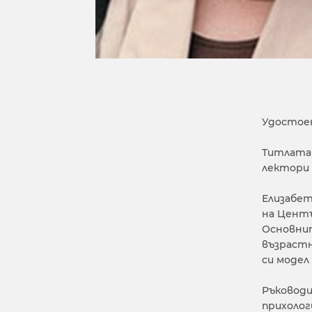
Удостоен
Титлата 
лектори 
Елизабет
на Центъ
Основнит
възрастн
си модел
Ръководи
прихолог