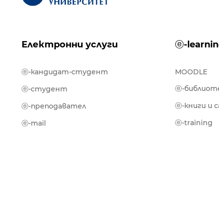
Електронни услуги
ⓔ-learni
ⓔ-кандидат-студент
MOODLE
ⓔ-библиот
ⓔ-студент
ⓔ-книги и 
ⓔ-преподавател
ⓔ-training
ⓔ-mail