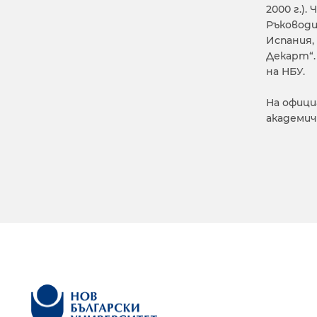
2000 г.).
Ръководи
Испания,
Декарт“.
на НБУ.
На офици
академич