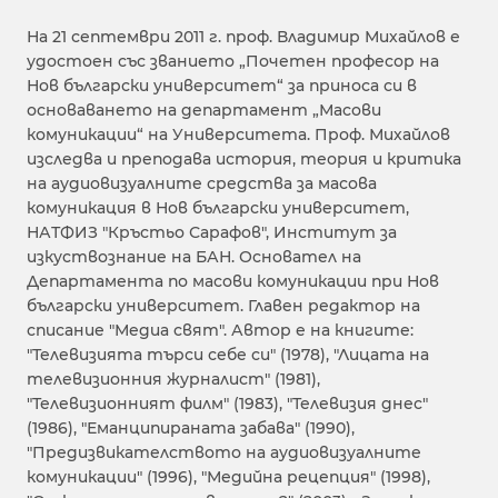
На 21 септември 2011 г. проф. Владимир Михайлов е
удостоен със званието „Почетен професор на
Нов български университет“ за приноса си в
основаването на департамент „Масови
комуникации“ на Университета. Проф. Михайлов
изследва и преподава история, теория и критика
на аудиовизуалните средства за масова
комуникация в Нов български университет,
НАТФИЗ "Кръстьо Сарафов", Институт за
изкуствознание на БАН. Основател на
Департамента по масови комуникации при Нов
български университет. Главен редактор на
списание "Медиа свят". Автор е на книгите:
"Телевизията търси себе си" (1978), "Лицата на
телевизионния журналист" (1981),
"Телевизионният филм" (1983), "Телевизия днес"
(1986), "Еманципираната забава" (1990),
"Предизвикателството на аудиовизуалните
комуникации" (1996), "Медийна рецепция" (1998),