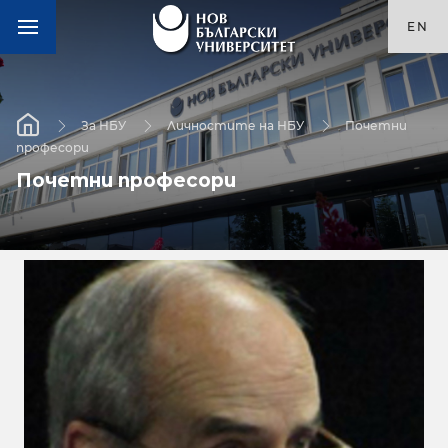
EN
За НБУ
Личностите на НБУ
Почетни
професори
Почетни професори