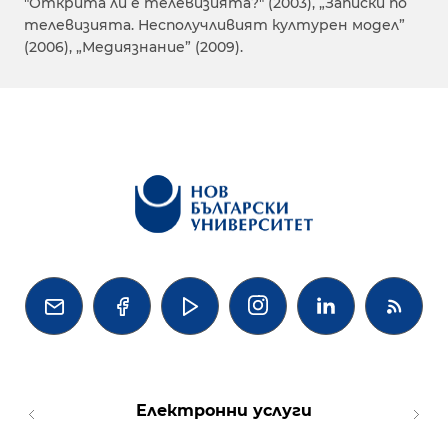
"Открита ли е телевизията?" (2003), „Записки по
телевизията. Несполучливият културен модел”
(2006), „Медиязнание” (2009).




Електронни услуги