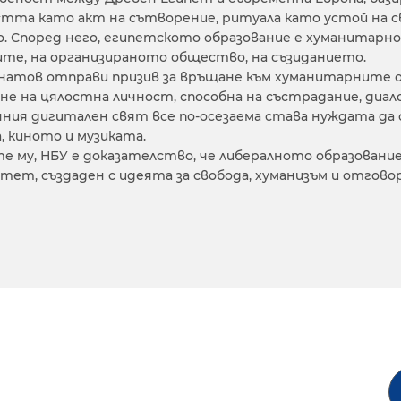
тта като акт на сътворение, ритуала като устой на св
. Според него, египетското образование е хуманитарно
те, на организираното общество, на съзиданието.
натов отправи призив за връщане към хуманитарните о
не на цялостна личност, способна на състрадание, диало
ния дигитален свят все по-осезаема става нуждата да 
 киното и музиката.
е му, НБУ е доказателство, че либералното образование
тет, създаден с идеята за свобода, хуманизъм и отгов