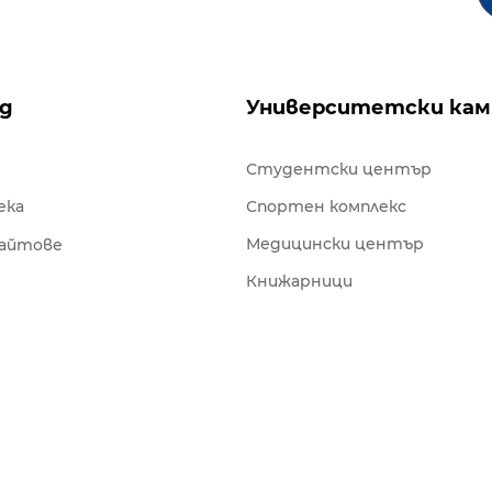
ng
Университетски кам
Студентски център
ека
Спортен комплекс
Медицински център
сайтове
Книжарници