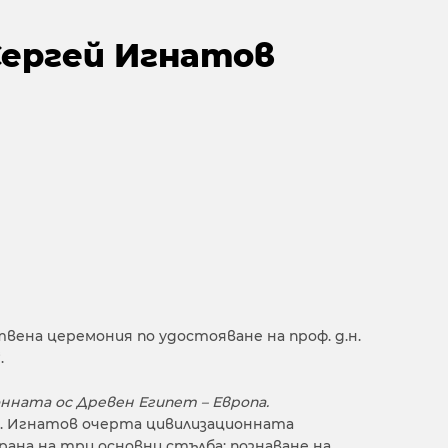
 Сергей Игнатов
твена церемония по удостояване на проф. д.н.
.
нната ос Древен Египет – Европа.
. Игнатов очерта цивилизационната
ана на три основни стълба: познаване на