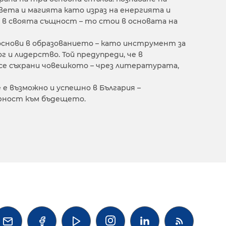
ета и магията като израз на енергията и
 в своята същност – то стои в основата на
снови в образованието – като инструмент за
г и лидерство. Той предупреди, че в
се съхрани човешкото – чрез литературата,
 е възможно и успешно в България –
орност към бъдещето.



