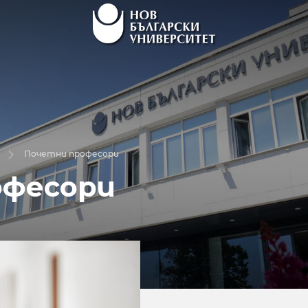
Почетни професори
офесори