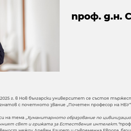
проф. д.н.
й 2025 г. в Нов български университет се състоя тържес
гнатов с почетното звание „Почетен професор на НБУ“
си на тема
„Хуманитарното образование по цивилизацио
нният свят и грижата за Естествения интелект.“
проф
еност между Древен Египет и съвременна Европа, базир