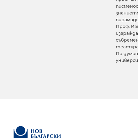
писменос
знанието
пирамиди
Проф. Иг
изгражда
съвремен
театъра,
По думит
универси