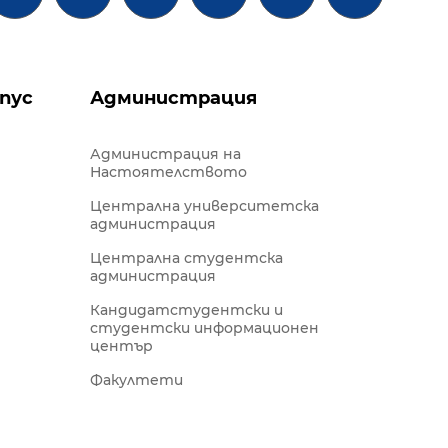
пус
Администрация
Администрация на
Настоятелството
Централна университетска
администрация
Централна студентска
администрация
Кандидатстудентски и
студентски информационен
център
Факултети