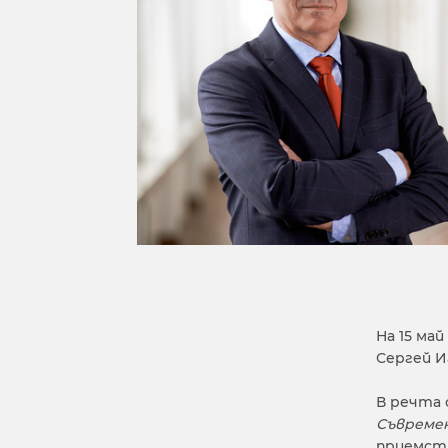
На 15 ма
Сергей И
В речта 
Съвреме
приемств