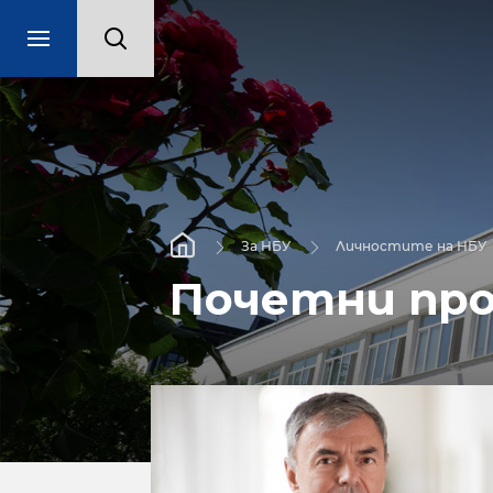
За НБУ
Личностите на НБУ
Почетни пр