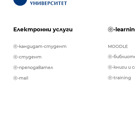
Електронни услуги
ⓔ-learni
ⓔ-кандидат-студент
MOODLE
ⓔ-библиот
ⓔ-студент
ⓔ-книги и 
ⓔ-преподавател
ⓔ-training
ⓔ-mail