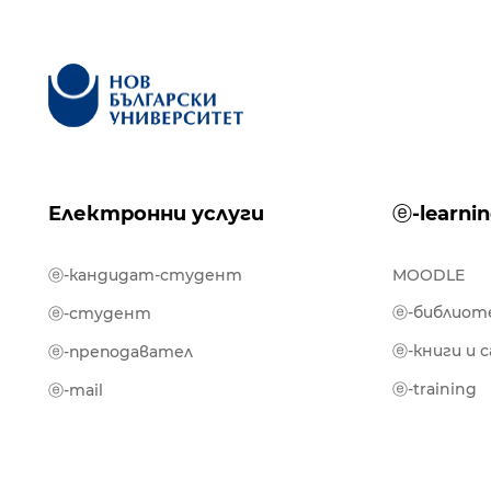
Електронни услуги
ⓔ-learni
ⓔ-кандидат-студент
MOODLE
ⓔ-библиот
ⓔ-студент
ⓔ-книги и 
ⓔ-преподавател
ⓔ-training
ⓔ-mail