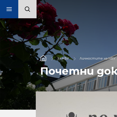
За НБУ
Личностите на НБУ
Почетни до