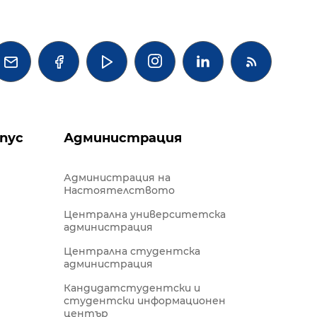




пус
Администрация
Администрация на
Настоятелството
Централна университетска
администрация
Централна студентска
администрация
Кандидатстудентски и
студентски информационен
център