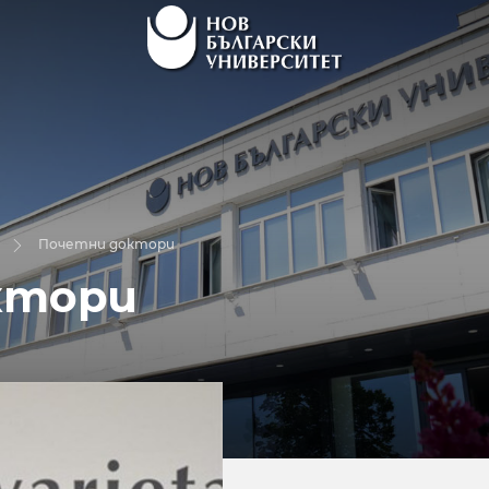
Почетни доктори
ктори