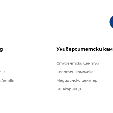
ng
Университетски кам
Студентски център
ека
Спортен комплекс
Медицински център
сайтове
Книжарници