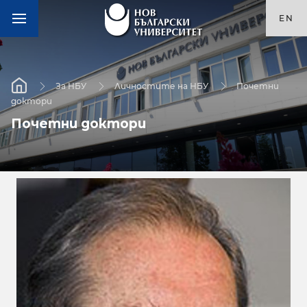
EN
За НБУ
Личностите на НБУ
Почетни
доктори
Почетни доктори