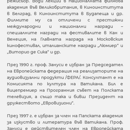
режисьор. Води лекции в Националната филмова
академия във Великобритания, в Киноинститута
в Белград, в Киноинститута в Будапеща и др.
Филмите му са отличени с престижни
международни и национални награди –
специалните награди на фестивалите в Кан и
Венеция, на Главната награда на Московския
кинофестивал, италианските награди „Люмиер“ и
„Виторио де Сика“ и др.
През 1990 г. проф. Зануси е избран за Председател
на Европейската федерация на реализаторите на
аудиовизуални продукти /ФЕРА/. Консултант е на
Комисията по култура на Ватикана. Бил е
вицепремиер на Програмния съвет на Полската
телевизия, а също така и бивш Президент на
дружеството „Евровизиони“.
През 1997 г. е избран за член на Папската академия
за изкуство и литература във Ватикана. Проф.
Зануси е действителен член на Европейската