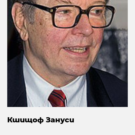
Кшищоф Зануси