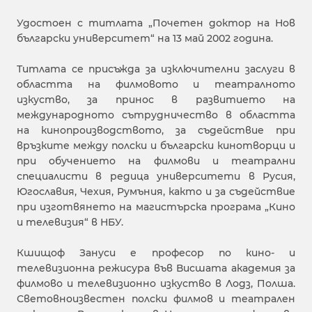
Удостоен с титлата „Почетен доктор на Нов
български университет“ на 13 май 2002 година.
Титлата се присъжда за изключителни заслуги в
областта на филмовото и театралното
изкуство, за принос в развитието на
международното сътрудничество в областта
на кинопроизводството, за съдействие при
връзките между полски и български кинотворци и
при обучението на филмови и театрални
специалисти в редица университети в Русия,
Югославия, Чехия, Румъния, както и за съдействие
при изготвянето на магистърска програма „Кино
и телевизия“ в НБУ.
Кшищоф Зануси е професор по кино- и
телевизионна режисура във Висшата академия за
филмово и телевизионно изкуство в Лодз, Полша.
Световноизвестен полски филмов и театрален