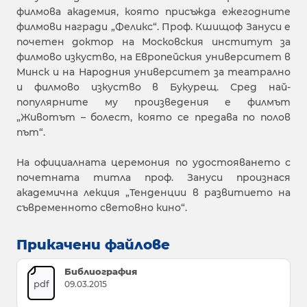
филмова академия, която присъжда ежегодните
филмови награди „Феликс“. Проф. Кшищоф Зануси е
почетен доктор на Московския институт за
филмово изкуство, на Европейския университет в
Минск и на Народния университет за театрално
и филмово изкуство в Букурещ. Сред най-
популярните му произведения е филмът
„Животът – болест, която се предава по полов
път“.
На официалната церемония по удостояването с
почетната титла проф. Зануси произнася
академична лекция „Тенденции в развитието на
съвременното световно кино“.
Прикачени файлове
Библиография
pdf
09.03.2015