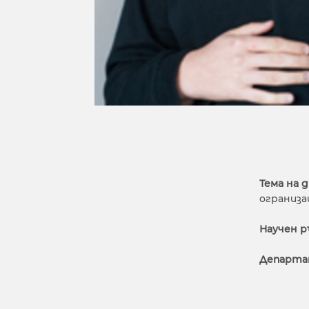
Тема на 
ограниз
Научен р
Департа