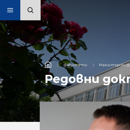
Факултети
Магистърски 
Редовни док