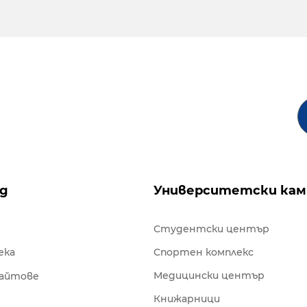
ng
Университетски кам
Студентски център
ека
Спортен комплекс
Медицински център
сайтове
Книжарници