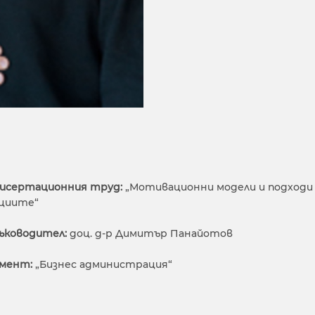
дисертационния труд:
„Мотивационни модели и подходи 
ациите“
ъководител:
доц. д-р Димитър Панайотов
мент:
„Бизнес администрация“