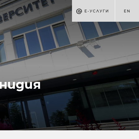
Е-УСЛУГИ
EN
нидия