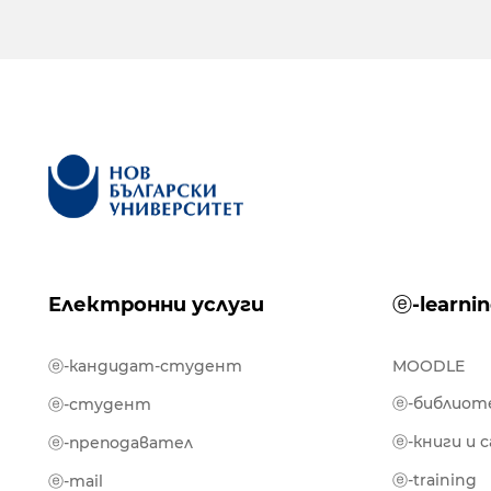
Електронни услуги
ⓔ-learni
ⓔ-кандидат-студент
MOODLE
ⓔ-библиот
ⓔ-студент
ⓔ-книги и 
ⓔ-преподавател
ⓔ-training
ⓔ-mail