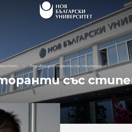
факултет
Редовни докторанти със стипенидия
торанти със стипе