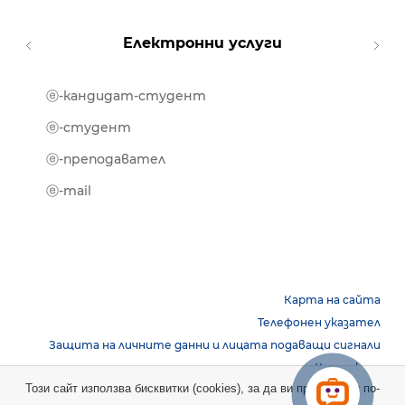
Електронни услуги
ⓔ-кандидат-студент
MOOD
ⓔ-биб
ⓔ-студент
ⓔ-кни
ⓔ-преподавател
ⓔ-trai
ⓔ-mail
Карта на сайта
Телефонен указател
Защита на личните данни и лицата подаващи сигнали
Контакти
Този сайт използва бисквитки (cookies), за да ви предостави по-