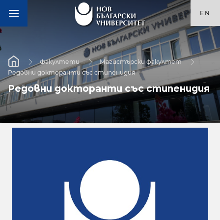
EN
Факултети
Магистърски факултет
Редовни докторанти със стипенидия
Редовни докторанти със стипенидия