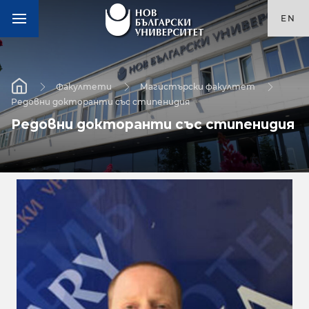
EN
Факултети
Магистърски факултет
Редовни докторанти със стипенидия
Редовни докторанти със стипенидия