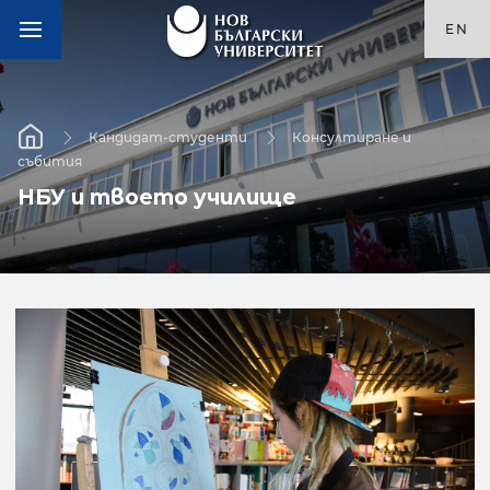
EN
Кандидат-студенти
Консултиране и
събития
НБУ и твоето училище