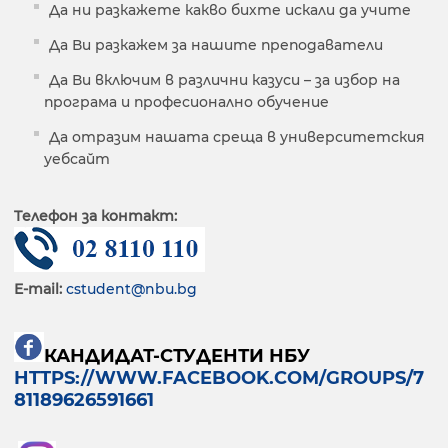
Да ни разкажете какво бихте искали да учите
Да Ви разкажем за нашите преподаватели
Да Ви включим в различни казуси – за избор на
програма и професионално обучение
Да отразим нашата среща в университетския
уебсайт
Tелефон за контакт:
E-mail:
cstudent@nbu.bg
КАНДИДАТ-СТУДЕНТИ НБУ
HTTPS://WWW.FACEBOOK.COM/GROUPS/7
81189626591661