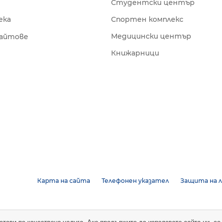
Студентски център
ека
Спортен комплекс
Медицински център
сайтове
Книжарници
Карта на сайта
Телефонен указател
Защита на л