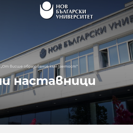
„От висше образование към заетост“
ни наставници