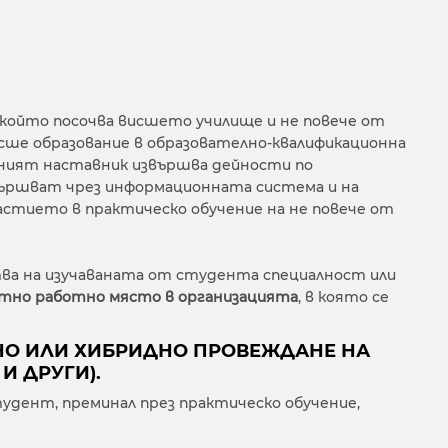
 който посочва висшето училище и не повече от
сше образование в образователно-квалификационна
чният наставник извършва дейности по
звършват чрез информационната система и на
астието в практическо обучение на не повече от
ва на изучаваната от студента специалност или
етно работно място в организацията
, в която се
ННО ИЛИ ХИБРИДНО ПРОВЕЖДАНЕ НА
И ДРУГИ).
дент, преминал през практическо обучение,