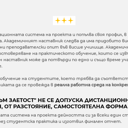
ионната система на проекта и попълва своя профил, в
а. Академичният наставник следва да има придобито ви
ини преподавателски опит във висше училище. Академи
достоверяване на практическото обучение, които се и
н наставник може да потвърди по едно и също време уч
.
 обучение на студентите, което трябва да съответст
тиката да се провежда в
реална работна среда на конкр
КЪМ ЗАЕТОСТ" НЕ СЕ ДОПУСКА ДИСТАНЦИО
Н, ОТ РАЗСТОЯНИЕ, САМОСТОЯТЕЛНА ФОРМА 
а система на проекта дейността си за всеки един сту
 през студентска практика и изготвил финален отчет.