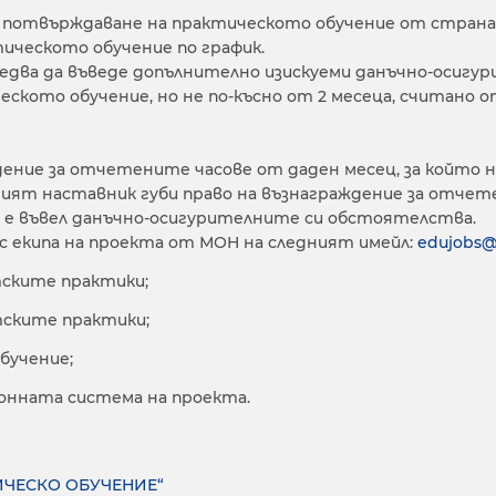
потвърждаване на практическото обучение от страна н
ическото обучение по график.
едва да въведе допълнително изискуеми данъчно-осигур
ското обучение, но не по-късно от 2 месеца, считано от
ие за отчетените часове от даден месец, за който не е
т наставник губи право на възнаграждение за отчетени
е е въвел данъчно-осигурителните си обстоятелства.
с екипа на проекта от МОН на следният имейл:
edujobs
нтските практики;
нтските практики;
обучение;
ционната система на проекта.
ИЧЕСКО ОБУЧЕНИЕ“