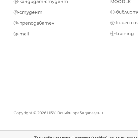
ⓔ-кандидат-студент
MOODLE
ⓔ-библиот
ⓔ-студент
ⓔ-книги и 
ⓔ-преподавател
ⓔ-training
ⓔ-mail
Copyright © 2026 НБУ. Всички права запазени.