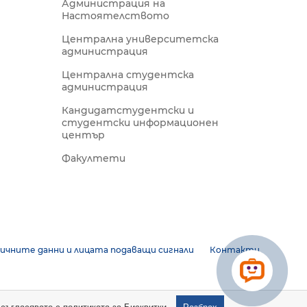
Администрация на
Настоятелството
Централна университетска
администрация
Централна студентска
администрация
Кандидатстудентски и
студентски информационен
център
Факултети
ичните данни и лицата подаващи сигнали
Контакти