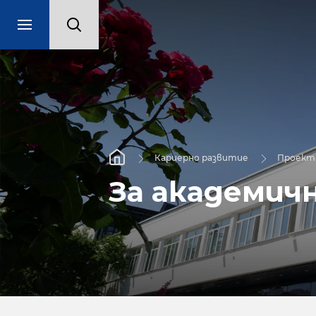
Кариерно развитие
Проект 
За академич