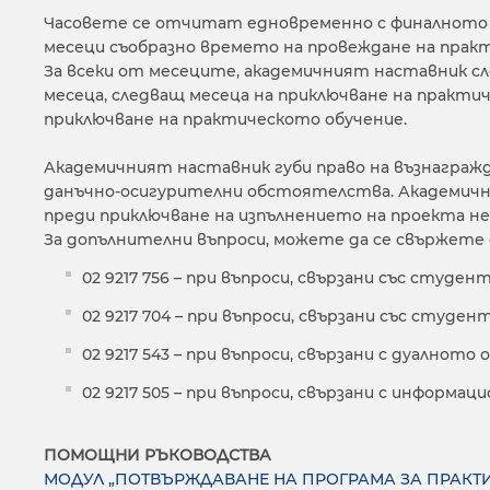
Часовете се отчитат едновременно с финалното 
месеци съобразно времето на провеждане на практ
За всеки от месеците, академичният наставник сл
месеца, следващ месеца на приключване на практиче
приключване на практическото обучение.
Академичният наставник губи право на възнагражден
данъчно-осигурителни обстоятелства. Академичния
преди приключване на изпълнението на проекта н
За допълнителни въпроси, можете да се свържете 
02 9217 756 – при въпроси, свързани със студе
02 9217 704 – при въпроси, свързани със студе
02 9217 543 – при въпроси, свързани с дуалното 
02 9217 505 – при въпроси, свързани с информа
ПОМОЩНИ РЪКОВОДСТВА
МОДУЛ „ПОТВЪРЖДАВАНЕ НА ПРОГРАМА ЗА ПРАКТ