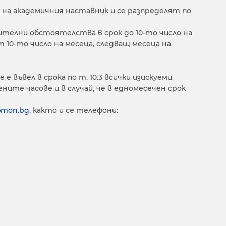
а академичния наставник и се разпределят по
ителни обстоятелства в срок до 10-то число на
 10-то число на месеца, следващ месеца на
 въвел в срока по т. 10.3 всички изискуеми
те часове и в случай, че в едномесечен срок
@mon.bg
, както и се телефони: