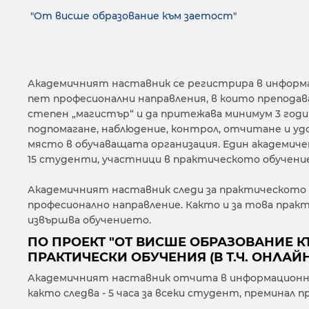
"От висше образование към заетост"
Академичният наставник се регистрира в информац
пет професионални направления, в които преподав
степен „магистър“ и да притежава минимум 3 год
подпомагане, наблюдение, контрол, отчитане и у
място в обучаващата организация. Един академиче
15 студенти, участници в практическото обучение
Академичният наставник следи за практическото
професионално направление. Както и за това прак
извършва обучението.
ПО ПРОЕКТ "ОТ ВИСШЕ ОБРАЗОВАНИЕ 
ПРАКТИЧЕСКИ ОБУЧЕНИЯ (В Т.Ч. ОНЛАЙ
Академичният наставник отчита в информационнат
както следва - 5 часа за всеки студент, преминал