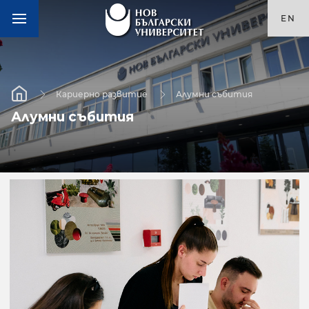
EN
Кариерно развитие
Алумни събития
Алумни събития