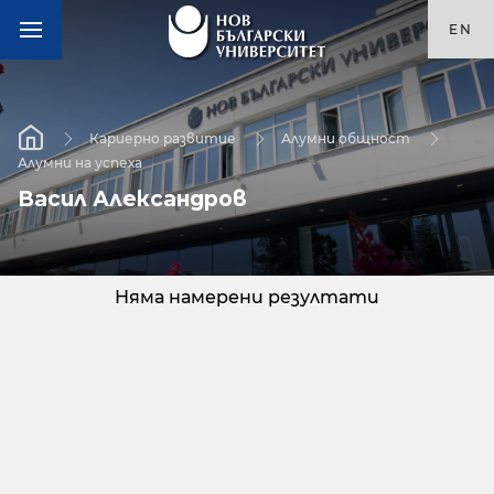
EN
Кариерно развитие
Алумни общност
Алумни на успеха
Васил Александров
Няма намерени резултати