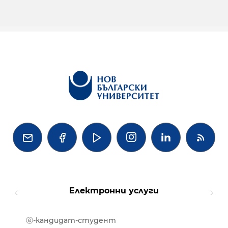




Електронни услуги
ⓔ-кандидат-студент
MOOD