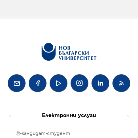




Електронни услуги
ⓔ-кандидат-студент
MOOD