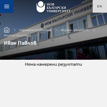
EN
Кариерно развитие
Алумни общност
Алумни на успеха
Иван Павлов
Няма намерени резултати