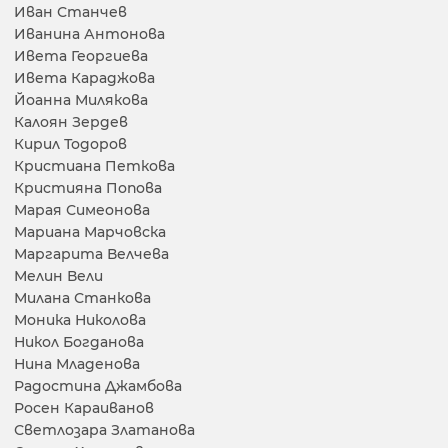
Иван Станчев
Иванина Антонова
Ивета Георгиева
Ивета Караджова
Йоанна Милякова
Калоян Зердев
Кирил Тодоров
Кристиана Петкова
Кристияна Попова
Марая Симеонова
Мариана Марчовска
Маргарита Велчева
Мелин Вели
Милана Станкова
Моника Николова
Никол Богданова
Нина Младенова
Радостина Джамбова
Росен Караиванов
Светлозара Златанова