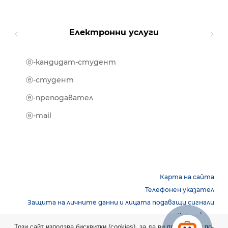
Електронни услуги
ⓔ-кандидат-студент
MOOD
ⓔ-биб
ⓔ-студент
ⓔ-кни
ⓔ-преподавател
ⓔ-trai
ⓔ-mail
Карта на сайта
Телефонен указател
Защита на личните данни и лицата подаващи сигнали
Контакти
Този сайт използва бисквитки (cookies), за да ви предостави по-