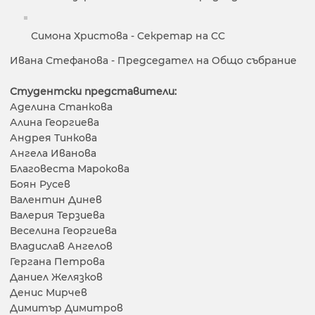
Симона Христова - Секретар на СС
Ивана Стефанова - Председател на Общо събрание
Студентски представители:
Аделина Станкова
Алина Георгиева
Андрея Тинкова
Ангела Иванова
Благовеста Марокова
Боян Русев
Валентин Динев
Валерия Терзиева
Веселина Георгиева
Владислав Ангелов
Гергана Петрова
Даниел Желязков
Денис Мирчев
Димитър Димитров