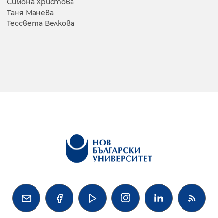
Симона Христова
Таня Манева
Теосвета Велкова



