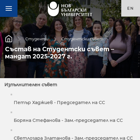
EN
Студенти
Студентски съвет
Състав на Студентски съвет –
мандат 2025-2027 г.
Изпълнителен съвет
Петър Хаджиев - Председател на СС
Боряна Стефанова - Зам.-председател на СС
Светлозара Златанова - Зам.-председател на СС