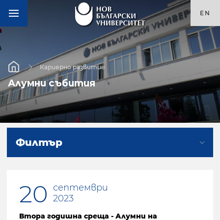
EN
Кариерно развитие
Алумни събития
Филтър
20
септември
2023
Втора годишна среща - Алумни на