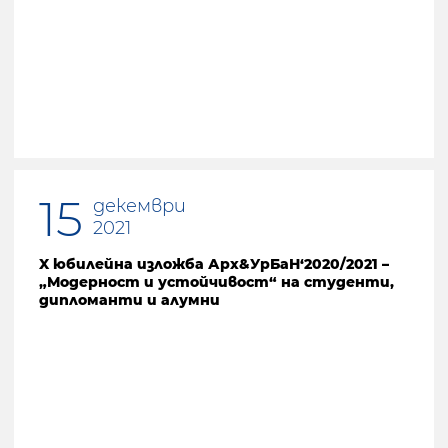
15
декември
2021
X юбилейна изложба Арх&УрБаН‘2020/2021 –
„Модерност и устойчивост“ на студенти,
дипломанти и алумни