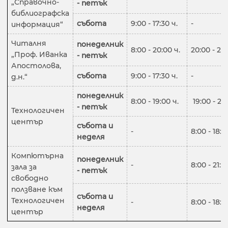
„Справочно-
- петък
библиографска
събота
9:00 - 17:30 ч.
-
информация“
Читалня
понеделник
8:00 - 20:00 ч.
20:00 - 21:
„Проф. Иванка
- петък
Апостолова,
събота
9:00 - 17:30 ч.
-
д.н.“
понеделник
8:00 - 19:00 ч.
19:00 - 21:
- петък
Технологичен
център
събота и
-
8:00 - 18:3
неделя
Компютърна
понеделник
-
8:00 - 21:0
зала за
- петък
свободно
ползване към
събота и
Технологичен
-
8:00 - 18:3
неделя
център