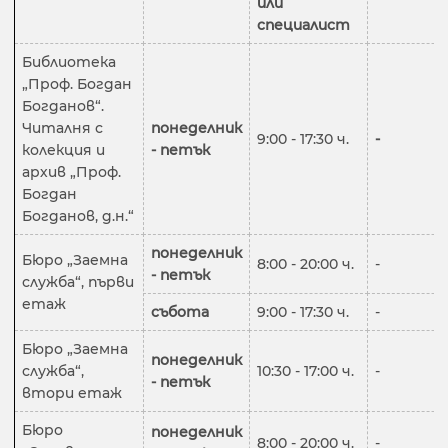
или
специалист
Библиотека
„Проф. Богдан
Богданов“.
Читалня с
понеделник
9:00 - 17:30 ч.
-
колекция и
- петък
архив „Проф.
Богдан
Богданов, д.н.“
понеделник
Бюро „Заемна
8:00 - 20:00 ч.
-
- петък
служба“, първи
етаж
събота
9:00 - 17:30 ч.
-
Бюро „Заемна
понеделник
служба“,
10:30 - 17:00 ч.
-
- петък
втори етаж
Бюро
понеделник
8:00 - 20:00 ч.
-