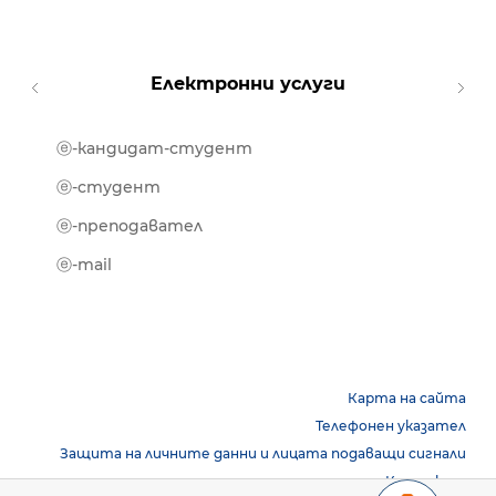
Електронни услуги
ⓔ-кандидат-студент
MOOD
ⓔ-биб
ⓔ-студент
ⓔ-кни
ⓔ-преподавател
ⓔ-trai
ⓔ-mail
Карта на сайта
Телефонен указател
Защита на личните данни и лицата подаващи сигнали
Контакти