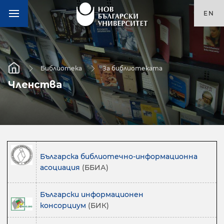
EN
Библиотека
За библиотеката
Членства
Българска библиотечно-информационна
асоциация
(ББИА)
Български информационен
консорциум
(БИК)