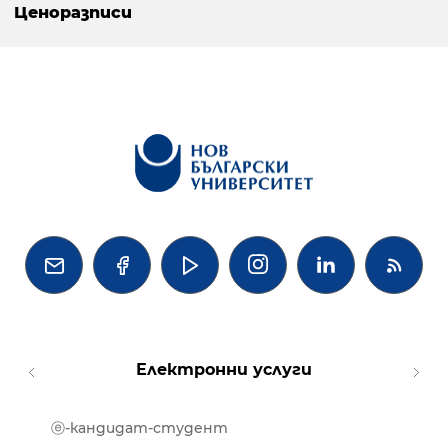
Ценоразписи




Електронни услуги
ⓔ-кандидат-студент
MOOD