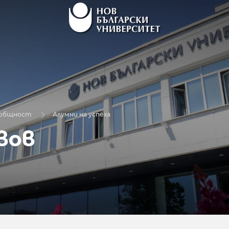
 общност
Алумни на успеха
вов