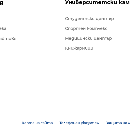
ng
Университетски кам
Студентски център
ека
Спортен комплекс
Медицински център
сайтове
Книжарници
Карта на сайта
Телефонен указател
Защита на л