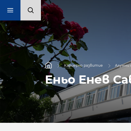
Кариерно развитие
Алумни
Еньо Енев Са