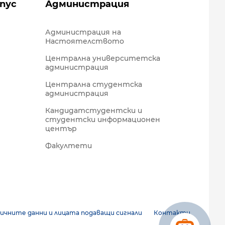
пус
Администрация
Администрация на
Настоятелството
Централна университетска
администрация
Централна студентска
администрация
Кандидатстудентски и
студентски информационен
център
Факултети
ичните данни и лицата подаващи сигнали
Контакти