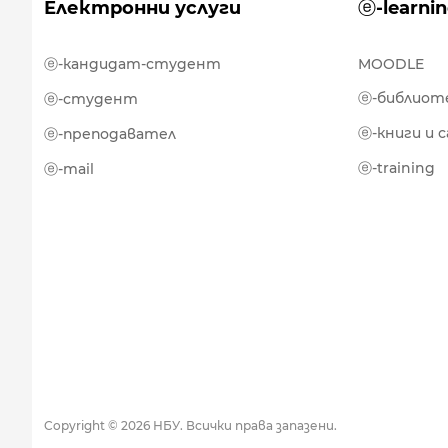
Електронни услуги
ⓔ-learni
ⓔ-кандидат-студент
MOODLE
ⓔ-библиот
ⓔ-студент
ⓔ-книги и 
ⓔ-преподавател
ⓔ-training
ⓔ-mail
Copyright © 2026 НБУ. Всички права запазени.