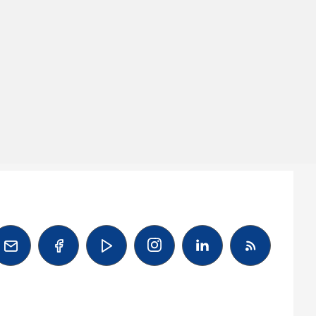



